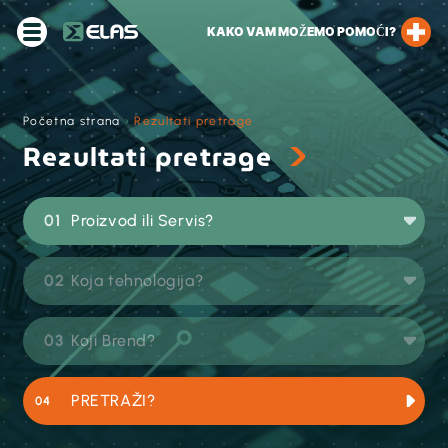
KAKO VAM MOŽEMO POMOĆI?
Početna strana
›
Rezultati pretrage
Rezultati pretrage
Proizvod ili Servis?
Koja tehnologija?
Koji Brend?
PRETRAŽI?