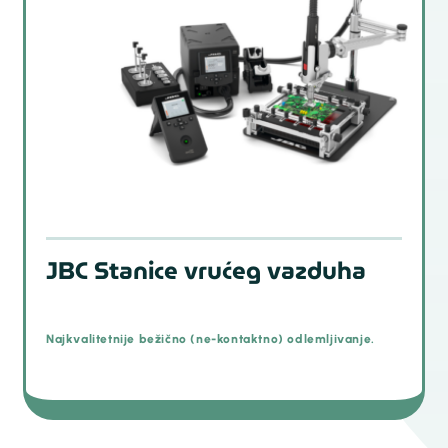
JBC Stanice vrućeg vazduha
Najkvalitetnije bežično (ne-kontaktno) odlemljivanje.