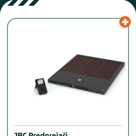
JBC Predgrejači