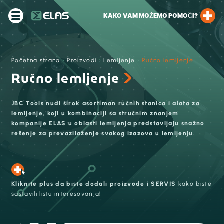
KAKO VAM MOŽEMO POMOĆI?
Početna strana
›
Proizvodi
›
Lemljenje
›
Ručno lemljenje
Ručno lemljenje
JBC Tools nudi širok asortiman ručnih stanica i alata za
lemljenje, koji u kombinaciji sa stručnim znanjem
kompanije ELAS u oblasti lemljenja predstavljaju snažno
rešenje za prevazilaženje svakog izazova u lemljenju.
Kliknite plus da biste dodali proizvode i SERVIS
kako biste
sastavili listu interesovanja!