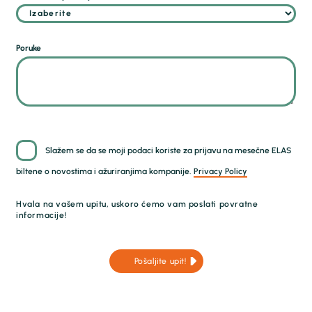
Poruke
Slažem se da se moji podaci koriste za prijavu na mesečne ELAS
biltene o novostima i ažuriranjima kompanije.
Privacy Policy
Hvala na vašem upitu, uskoro ćemo vam poslati povratne
informacije!
Pošaljite upit!