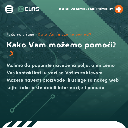
KAKO VAM MOŽEMO POMOĆI?
Početna strana
›
Kako Vam možemo pomoći?
Kako Vam možemo pomoći?
Molimo da popunite navedena polja, a mi ćemo
Vas kontaktirati u vezi sa Vašim zahtevom.
Možete navesti proizvode ili usluge sa našeg web
sajta kako biste dobili informacije i ponudu.