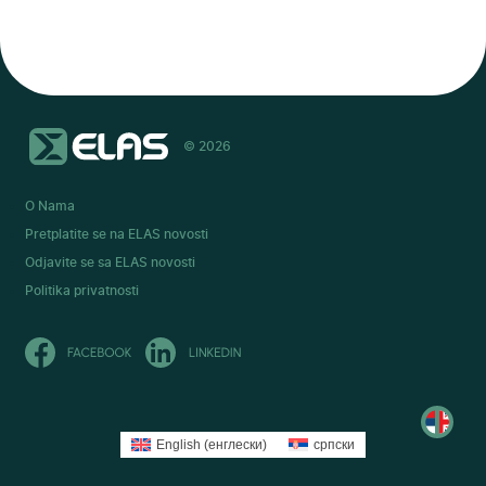
© 2026
O Nama
Pretplatite se na ELAS novosti
Odjavite se sa ELAS novosti
Politika privatnosti
English
(
енглески
)
српски
Read