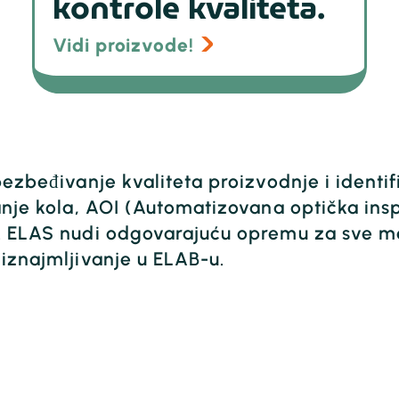
kontrole kvaliteta.
Vidi proizvode!
obezbeđivanje kvaliteta proizvodnje i identi
vanje kola, AOI (Automatizovana optička insp
i. ELAS nudi odgovarajuću opremu za sve me
 iznajmljivanje u ELAB-u.