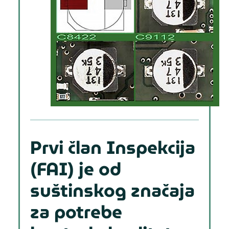
Prvi član Inspekcija
(FAI) je od
suštinskog značaja
za potrebe