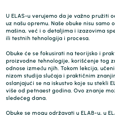
U ELAS-u verujemo da je važno pružiti 
uz našu opremu. Naše obuke nisu samo o 
mašina, već i o detaljima i izazovima sp
ili testnih tehnologija i procesa.
Obuke će se fokusirati na teorijsko i pra
proizvodne tehnologije, korišćenje tog 
odnose između njih. Tokom lekcija, učeni
nizom studija slučaja i praktičnim znanji
oslanjajući se na iskustvo koje su stekli
više od petnaest godina. Ovo znanje mož
sledećeg dana.
Obuke se mogu održavati u ELAB-u, u ELA