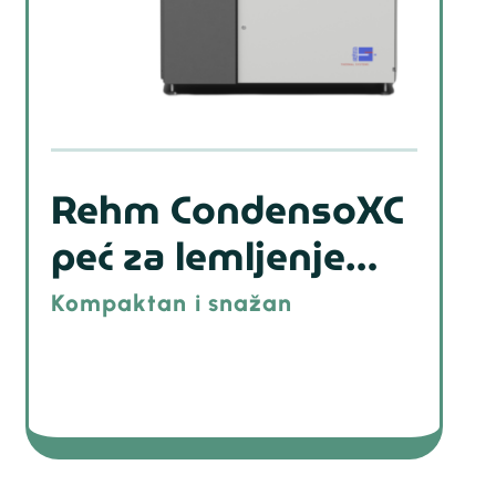
Rehm CondensoXC
peć za lemljenje
metodom reflow u
Kompaktan i snažan
parnoj fazi