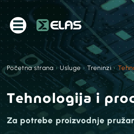
Početna strana
›
Usluge
›
Treninzi
›
Tehno
Tehnologija i pro
Za potrebe proizvodnje pruž