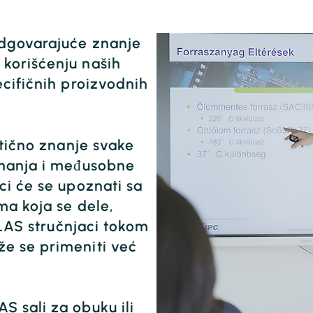
odgovarajuće znanje
korišćenju naših
ecifičnih proizvodnih
ktično znanje svake
znanja i međusobne
ci će se upoznati sa
ma koja se dele,
 ELAS stručnjaci tokom
e se primeniti već
S sali za obuku ili