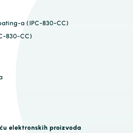
oating-a (IPC-830-CC)
PC-830-CC)
ja
oću elektronskih proizvoda