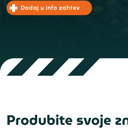
Dodaj u info zahtev
Produbite svoje zn