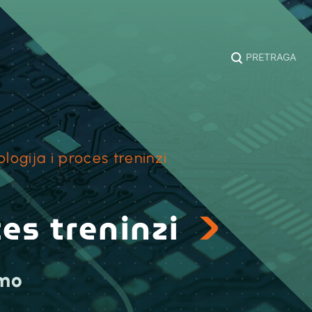
PRETRAGA
logija i proces treninzi
ces treninzi
amo