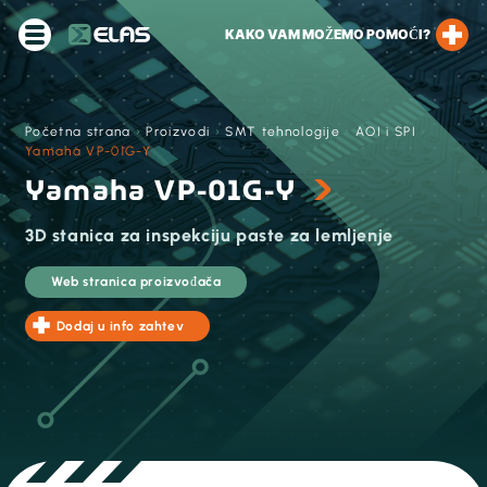
KAKO VAM MOŽEMO POMOĆI?
Početna strana
›
Proizvodi
›
SMT tehnologije
›
AOI i SPI
›
Yamaha VP-01G-Y
Yamaha VP-01G-Y
3D stanica za inspekciju paste za lemljenje
Web stranica proizvođača
Dodaj u info zahtev