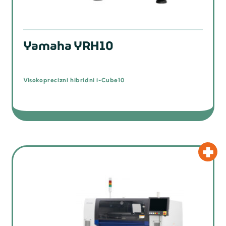
Yamaha YRH10
Visokoprecizni hibridni i-Cube10