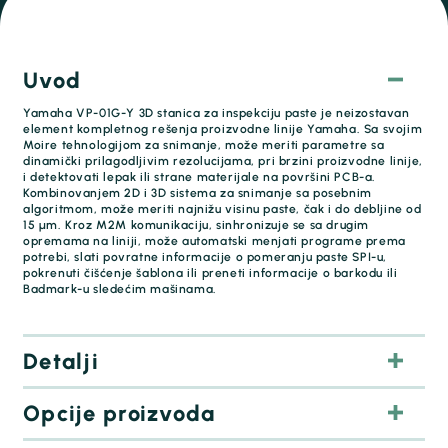
Uvod
Yamaha VP-01G-Y 3D stanica za inspekciju paste je neizostavan
element kompletnog rešenja proizvodne linije Yamaha. Sa svojim
Moire tehnologijom za snimanje, može meriti parametre sa
dinamički prilagodljivim rezolucijama, pri brzini proizvodne linije,
i detektovati lepak ili strane materijale na površini PCB-a.
Kombinovanjem 2D i 3D sistema za snimanje sa posebnim
algoritmom, može meriti najnižu visinu paste, čak i do debljine od
15 μm. Kroz M2M komunikaciju, sinhronizuje se sa drugim
opremama na liniji, može automatski menjati programe prema
potrebi, slati povratne informacije o pomeranju paste SPI-u,
pokrenuti čišćenje šablona ili preneti informacije o barkodu ili
Badmark-u sledećim mašinama.
Detalji
Opcije proizvoda