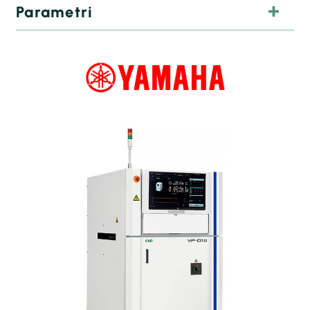
Parametri
Brzina inspekcije Standard (Visoka rezolucija):
Rezolucija 25 (12,5) μm: 8.900 (5.600) mm²/s
Rezolucija 20 (10) μm: 5.700 (3.500) mm²/s
Rezolucija 15 (7,5) μm: 3.200 (1.900) mm²/s
Preciznost zapremine 3 σ: Unutar 2%
Brzina inspekcije Standard (Visoka rezolucija):
Rezolucija 25 (12,5) μm: 9.400 (6.000) mm²/s
Rezolucija 20 (10) μm: 6.000 (3.700) mm²/s