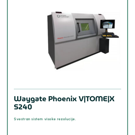
Waygate Phoenix V|TOME|X
S240
Svestran sistem visoke rezolucije.