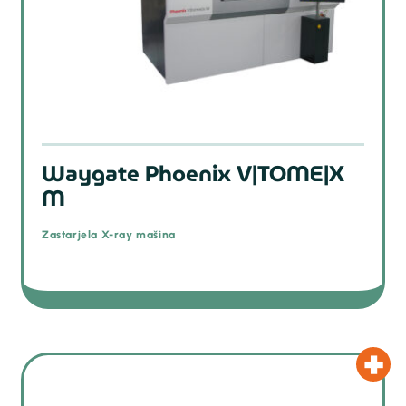
Waygate Phoenix V|TOME|X
M
Zastarjela X-ray mašina