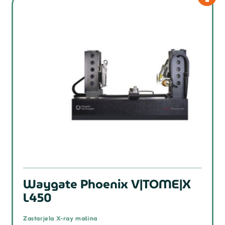
Waygate Phoenix V|TOME|X
L450
Zastarjela X-ray mašina