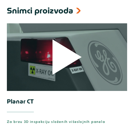
Snimci proizvoda
Planar CT
Za brzu 3D inspekciju složenih višeslojnih panela
prev