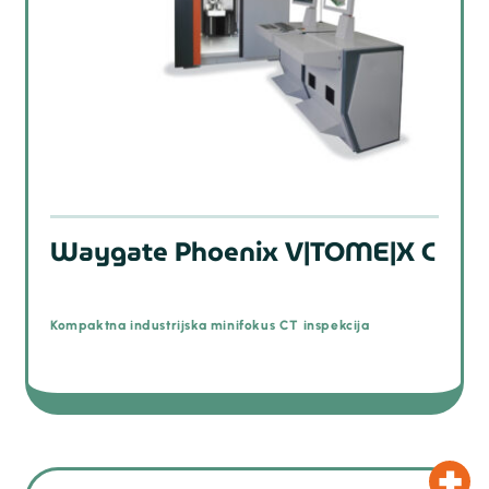
Waygate Phoenix V|TOME|X C
Kompaktna industrijska minifokus CT inspekcija