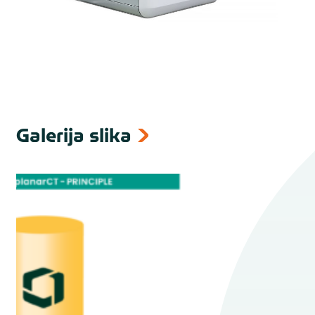
Galerija slika
next