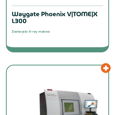
Waygate Phoenix V|TOME|X
L300
Zastarjela X-ray mašina