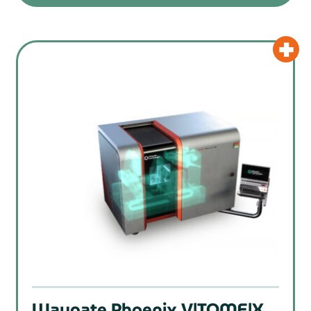
Waygate Phoenix V|TOME|X