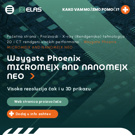
KAKO VAM MOŽEMO POMOĆI?
Početna strana
›
Proizvodi
›
X-ray (Rendgenska) tehnologija
›
2D i CT rendgeni visokih performansi
›
Waygate Phoenix
MICROME|X AND NANOME|X NEO
Waygate Phoenix
MICROME|X AND NANOME|X
NEO
Visoka rezolucija čak i u 3D prikazu.
Web stranica proizvođača
Dodaj u info zahtev