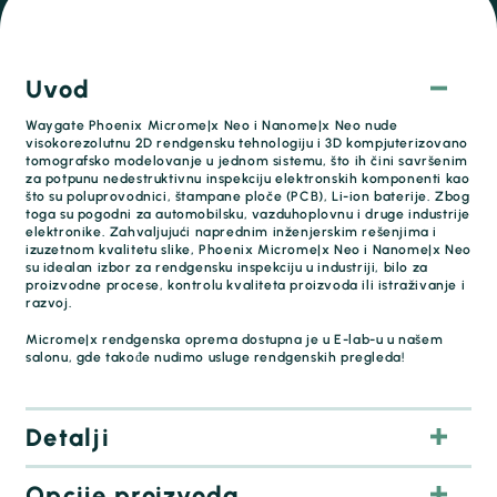
Uvod
Waygate Phoenix Microme|x Neo i Nanome|x Neo nude
visokorezolutnu 2D rendgensku tehnologiju i 3D kompjuterizovano
tomografsko modelovanje u jednom sistemu, što ih čini savršenim
za potpunu nedestruktivnu inspekciju elektronskih komponenti kao
što su poluprovodnici, štampane ploče (PCB), Li-ion baterije. Zbog
toga su pogodni za automobilsku, vazduhoplovnu i druge industrije
elektronike. Zahvaljujući naprednim inženjerskim rešenjima i
izuzetnom kvalitetu slike, Phoenix Microme|x Neo i Nanome|x Neo
su idealan izbor za rendgensku inspekciju u industriji, bilo za
proizvodne procese, kontrolu kvaliteta proizvoda ili istraživanje i
razvoj.
Microme|x rendgenska oprema dostupna je u E-lab-u u našem
salonu, gde takođe nudimo usluge rendgenskih pregleda!
Detalji
Opcije proizvoda