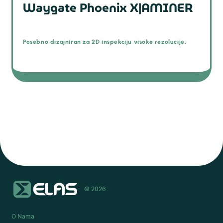
Waygate Phoenix X|AMINER
Posebno dizajniran za 2D inspekciju visoke rezolucije.
© 2026
O Nama