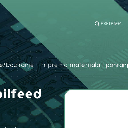
PRETRAGA
e/Doziranje
›
Priprema materijala i pohran
ilfeed