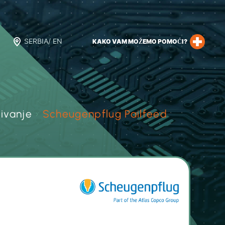
SERBIA/ EN
KAKO VAM MOŽEMO POMOĆI?
jivanje
›
Scheugenpflug Pailfeed