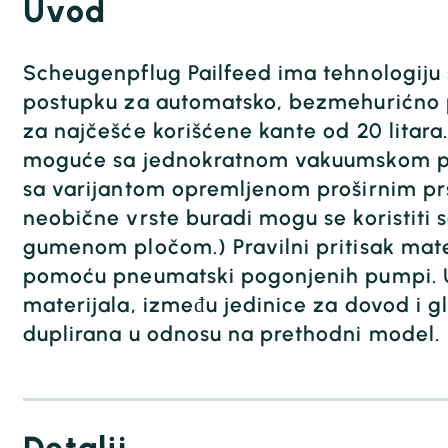
Uvod
Scheugenpflug Pailfeed ima tehnologiju
postupku za automatsko, bezmehurićno p
za najčešće korišćene kante od 20 litara. 
moguće sa jednokratnom vakuumskom pr
sa varijantom opremljenom proširnim prs
neobične vrste buradi mogu se koristiti 
gumenom pločom.) Pravilni pritisak mate
pomoću pneumatski pogonjenih pumpi. 
materijala, između jedinice za dovod i gl
duplirana u odnosu na prethodni model.
Detalji