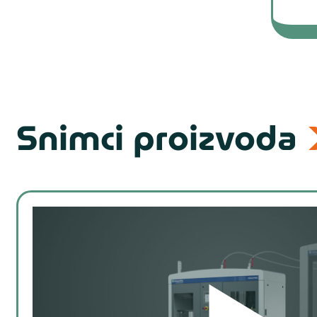
M(edium): 30-95 bar (nije dostupno
H(igh): 60…150 bar
Snimci proizvoda