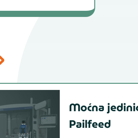
 za PFA2001)
Moćna jedini
Pailfeed