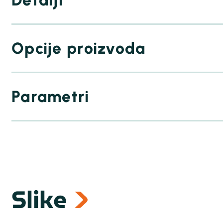
Opcije proizvoda
Parametri
Dimenzije 1C varijante (Š x V x D): 1
mm
Slike
Dimenzije 2C varijante (Š x V x D): 
mm