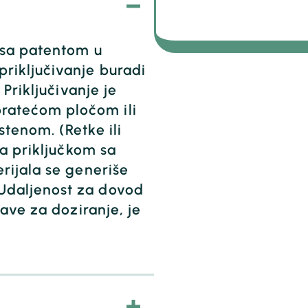
 sa patentom u
riključivanje buradi
Priključivanje je
atećom pločom ili
tenom. (Retke ili
sa priključkom sa
rijala se generiše
Udaljenost za dovod
ave za doziranje, je