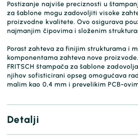
Postizanje najviše preciznosti u štampa
za šablone mogu zadovoljiti visoke zah
proizvodne kvalitete. Ovo osigurava pou
najmanjim čipovima i složenim struktur
Porast zahteva za finijim strukturama i 
komponentama zahteva nove proizvode. 
FRITSCH štampača za šablone zadovolja
njihov sofisticirani opseg omogućava ra
malim kao 0,4 mm i prevelikim PCB-ovi
Detalji