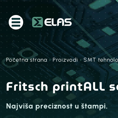
Početna strana
›
Proizvodi
›
SMT tehnolo
Fritsch printALL 
Najviša preciznost u štampi.