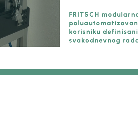
FRITSCH modularno
poluautomatizovan
korisniku definisa
svakodnevnog rada