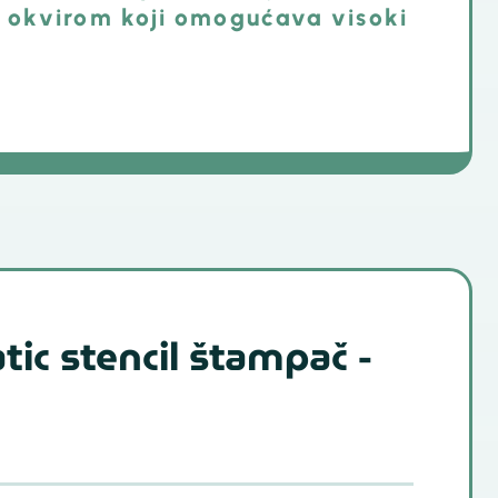
 okvirom koji omogućava visoki
ic stencil štampač -