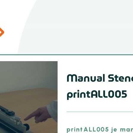
Manual Stenc
printALL005
printALL005 je man