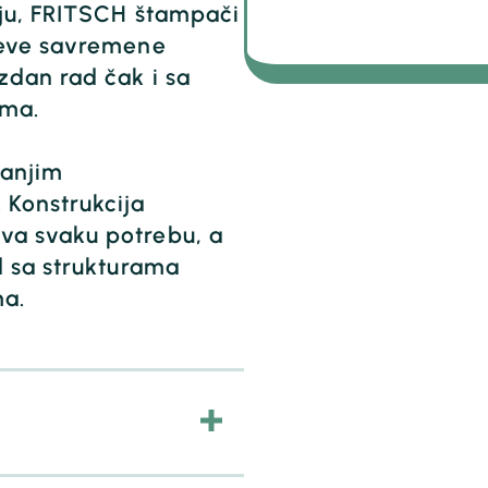
nju, FRITSCH štampači
teve savremene
zdan rad čak i sa
ama.
manjim
Konstrukcija
va svaku potrebu, a
d sa strukturama
ma.