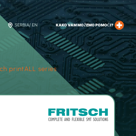
SERBIA/ EN
KAKO VAM MOŽEMO POMOĆI?
sch printALL series