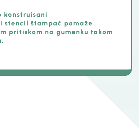
 konstruisani
i stencil štampač pomaže
nim pritiskom na gumenku tokom
.