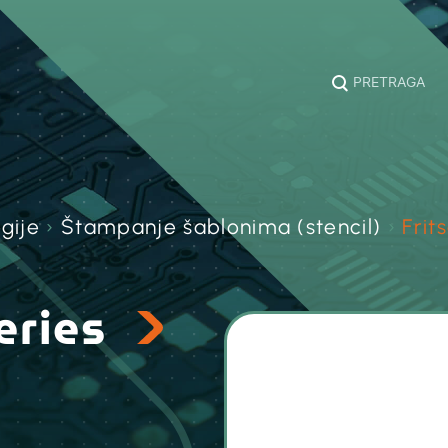
PRETRAGA
gije
›
Štampanje šablonima (stencil)
›
Frit
series