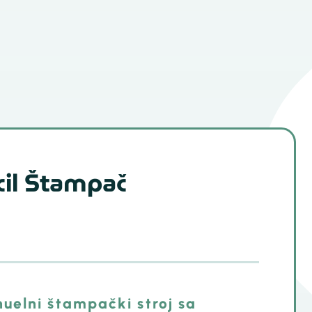
il Štampač
uelni štampački stroj sa