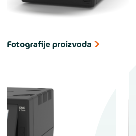
Fotografije proizvoda
next