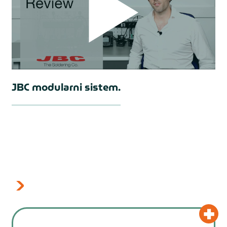
JBC modularni sistem.
prev