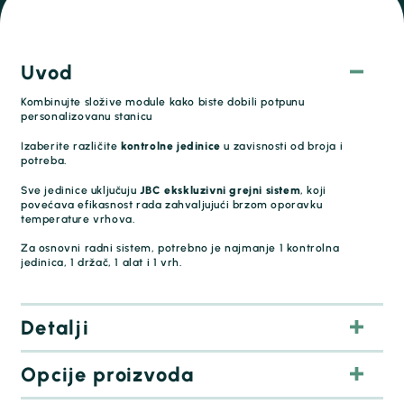
Uvod
Kombinujte složive module kako biste dobili potpunu
personalizovanu stanicu
Izaberite različite
kontrolne jedinice
u zavisnosti od broja i
potreba.
Sve jedinice uključuju
JBC ekskluzivni grejni sistem
, koji
povećava efikasnost rada zahvaljujući brzom oporavku
temperature vrhova.
Za osnovni radni sistem, potrebno je najmanje 1 kontrolna
jedinica, 1 držač, 1 alat i 1 vrh.
Detalji
Opcije proizvoda