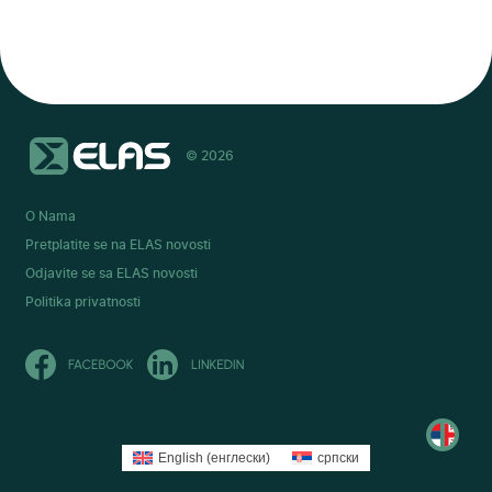
© 2026
O Nama
Pretplatite se na ELAS novosti
Odjavite se sa ELAS novosti
Politika privatnosti
English
(
енглески
)
српски
Read