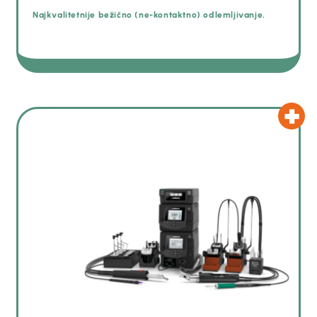
Najkvalitetnije bežično (ne-kontaktno) odlemljivanje.