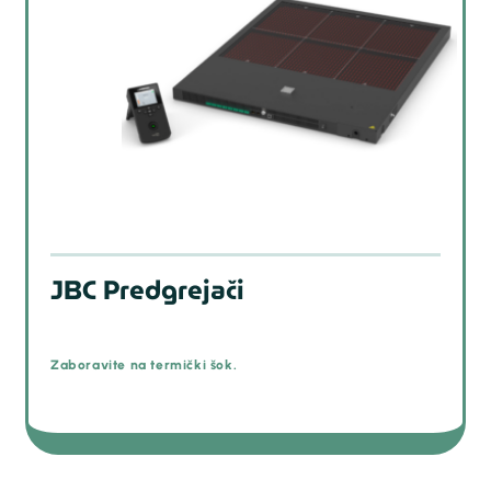
JBC Predgrejači
Zaboravite na termički šok.