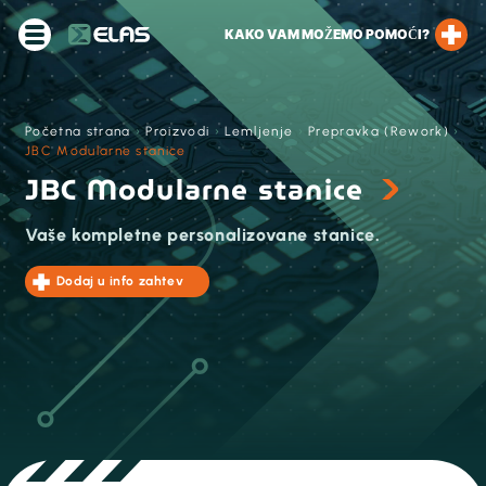
KAKO VAM MOŽEMO POMOĆI?
Početna strana
›
Proizvodi
›
Lemljenje
›
Prepravka (Rework)
›
JBC Modularne stanice
JBC Modularne stanice
Vaše kompletne personalizovane stanice.
Dodaj u info zahtev