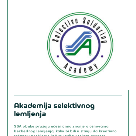
Akademija selektivnog
lemljenja
SSA obuke pružaju učesnicima znanje o osnovama
bezbednog lemljenja, kako bi bili u stanju da kreativno
rešavaju probleme koji se javljaju tokom procesa