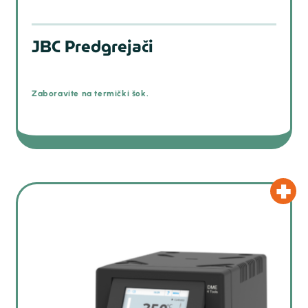
JBC Predgrejači
Zaboravite na termički šok.