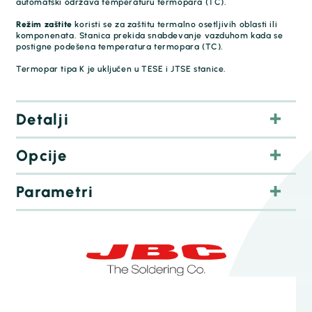
automatski održava temperaturu termopara (TC).
Režim zaštite
koristi se za zaštitu termalno osetljivih oblasti ili
komponenata. Stanica prekida snabdevanje vazduhom kada se
postigne podešena temperatura termopara (TC).
Termopar tipa K je uključen u TESE i JTSE stanice.
Detalji
Opcije
Parametri