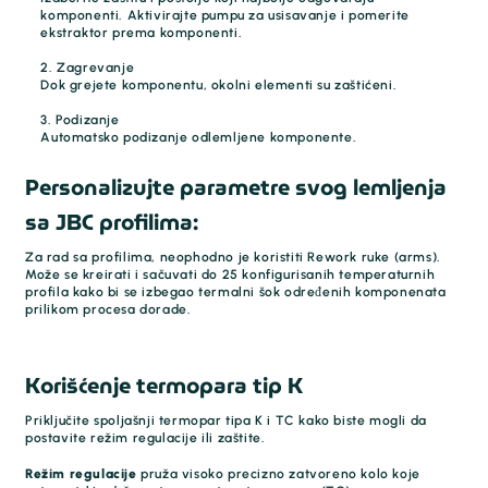
komponenti. Aktivirajte pumpu za usisavanje i pomerite
ekstraktor prema komponenti.
2. Zagrevanje
Dok grejete komponentu, okolni elementi su zaštićeni.
3. Podizanje
Automatsko podizanje odlemljene komponente.
Personalizujte parametre svog lemljenja
sa JBC profilima:
Za rad sa profilima, neophodno je koristiti Rework ruke (arms).
Može se kreirati i sačuvati do 25 konfigurisanih temperaturnih
profila kako bi se izbegao termalni šok određenih komponenata
prilikom procesa dorade.
Korišćenje termopara tip K
Priključite spoljašnji termopar tipa K i TC kako biste mogli da
postavite režim regulacije ili zaštite.
Režim regulacije
pruža visoko precizno zatvoreno kolo koje