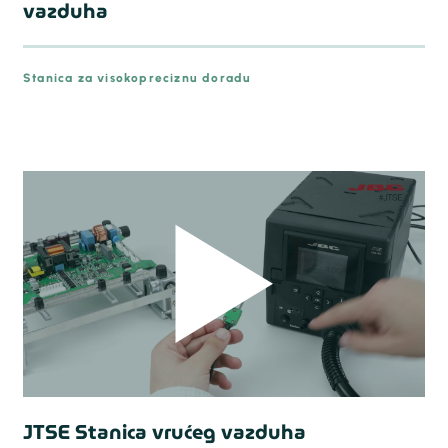
vazduha
prev
Stanica za visokopreciznu doradu
JTSE Stanica vrućeg vazduha