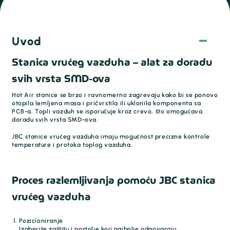
Uvod
Stanica vrućeg vazduha – alat za doradu
svih vrsta SMD-ova
Hot Air stanice se brzo i ravnomerno zagrevaju kako bi se ponovo
otopila lemljena masa i pričvrstila ili uklonila komponenta sa
PCB-a. Topli vazduh se isporučuje kroz crevo, što omogućava
doradu svih vrsta SMD-ova.
JBC stanice vrućeg vazduha imaju mogućnost precizne kontrole
temperature i protoka toplog vazduha.
Proces razlemljivanja pomoću JBC stanica
vrućeg vazduha
Pozicioniranje
Izaberite zaštitu i postolje koji najbolje odgovaraju