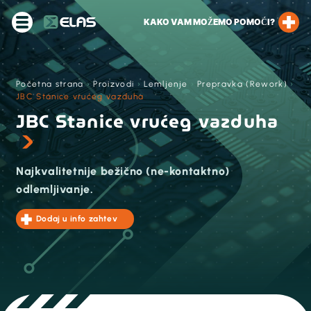
KAKO VAM MOŽEMO POMOĆI?
Početna strana
›
Proizvodi
›
Lemljenje
›
Prepravka (Rework)
›
JBC Stanice vrućeg vazduha
JBC Stanice vrućeg vazduha
Najkvalitetnije bežično (ne-kontaktno)
odlemljivanje.
Dodaj u info zahtev