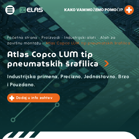
KAKO VAM MOŽEMO POMOĆI?
Početna strana
›
Proizvodi
›
Industrijski alati
›
Alati za
završnu montažu
›
Atlas Copco LUM tip pneumatskih šrafilica
Atlas Copco LUM tip
pneumatskih šrafilica
Industrijska primena, Precizno, Jednostavno, Brzo
i Pouzdano.
Dodaj u info zahtev