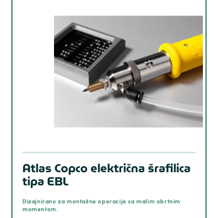
prev
Atlas Copco električna šrafilica
tipa EBL
Dizajnirano za montažne operacije sa malim obrtnim
momentom.