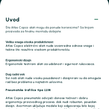
Uvod
Šta Atlas Copco alati mogu da ponude korisnicima? Sa linijom
proizvoda za finalnu montažu dobijate:
Velika snaga-visoka produktivnost
Atlas Copco električni alati nude izvanredne odnose snage i
težine što rezultira visokom produktivnošću.
Ergonomski dizajn
Ergonomski testirani alati za udobnost i sigurnost rukovaoca.
Dug radni vek
Svi naši alati nude visoku pouzdanost i dizajnirani su da omoguće
rad bez problema u najtežim uslovima.
Pneumatske šrafilice tipa LUM
Atlas Copco pneumatski odvijači donose tačnost i dobru
ergonomiju proizvodnog procesa, dok nudi robustan, pouzdan
dizajn. Asortiman uključuje modele koji odgovaraju bilo kojoj