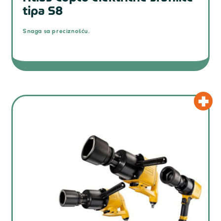
tipa S8
Snaga sa preciznošću.