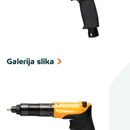
Galerija slika
next