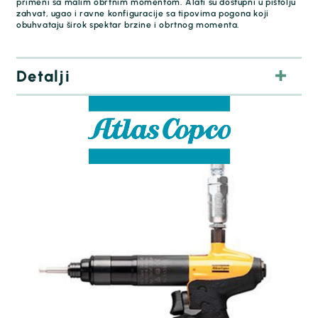
primeni sa malim obrtnim momentom. Alati su dostupni u pištolju
zahvat, ugao i ravne konfiguracije sa tipovima pogona koji
obuhvataju širok spektar brzine i obrtnog momenta.
Detalji