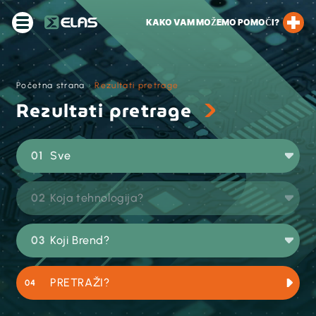
KAKO VAM MOŽEMO POMOĆI?
Početna strana
›
Rezultati pretrage
Rezultati pretrage
Sve
Koja tehnologija?
Koji Brend?
PRETRAŽI?