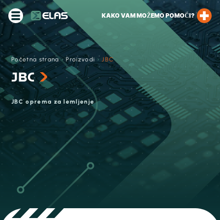
KAKO VAM MOŽEMO POMOĆI?
Početna strana
›
Proizvodi
›
JBC
JBC
JBC oprema za lemljenje